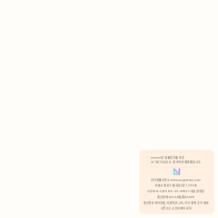
AI 기반 자료조사 · 문서작성 플랫폼입니다.
쿠키 정책
안국법률사무소 www.anguklaw.com
서울시 종로구 율곡로2길 7, 304호
02)3210-3330 105-05-48527 대표 정희찬
거부
분석 쿠키 허용
통신판매 2024서울종로0248
개인정보 처리방침,
이용약관 고지,
쿠키 정책,
쿠키 설정
오픈소스 소프트웨어 공지